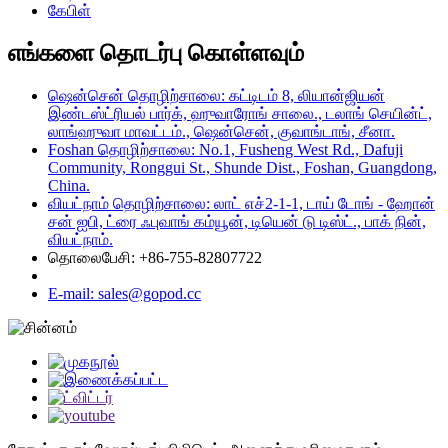
கேபிள்
எங்களை தொடர்பு கொள்ளவும்
ஷென்சென் தொழிற்சாலை: கட்டிடம் 8, லியான்ஜியன்
இண்டஸ்ட்ரியல் பார்க், ஹுவாரோங் சாலை., டலாங் செயின்ட்,
லாங்ஹுவா மாவட்டம்., ஷென்சென், குவாங்டாங், சீனா.
Foshan தொழிற்சாலை: No.1, Fusheng West Rd., Dafuji
Community, Ronggui St., Shunde Dist., Foshan, Guangdong,
China.
வியட்நாம் தொழிற்சாலை: லாட் எச்2-1-1, டாய் டோங் - ஹோன்
சன் ஐபி, ட்ரை ஃபுவாங் கம்யூன், டியென் டு டிஸ்ட்., பாக் நின்,
வியட்நாம்.
தொலைபேசி: +86-755-82807722
E-mail: sales@gopod.cc