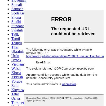
Slovenian
Somali
Samoan
Scots Gaelic
Shona
Sindhi
Sundanese
Swahili
Tajik
Tamil
Telugu
Thai
Ukrainian
Urdu
Uzbek
Vietnamese
Welsh
Xhosa
Yiddish
Yoruba
Zulu
Kinyarwanda
Tatar
Oriya
Turkmen