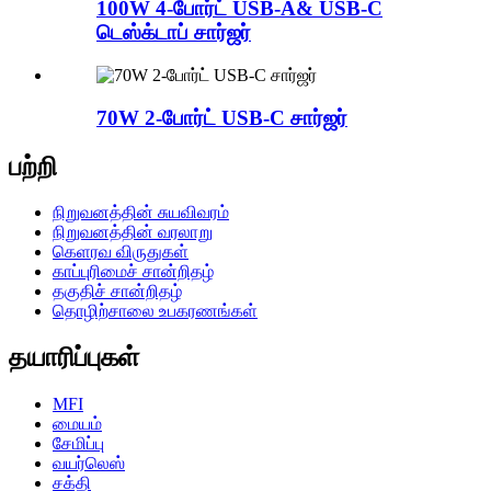
100W 4-போர்ட் USB-A& USB-C
டெஸ்க்டாப் சார்ஜர்
70W 2-போர்ட் USB-C சார்ஜர்
பற்றி
நிறுவனத்தின் சுயவிவரம்
நிறுவனத்தின் வரலாறு
கெளரவ விருதுகள்
காப்புரிமைச் சான்றிதழ்
தகுதிச் சான்றிதழ்
தொழிற்சாலை உபகரணங்கள்
தயாரிப்புகள்
MFI
மையம்
சேமிப்பு
வயர்லெஸ்
சக்தி