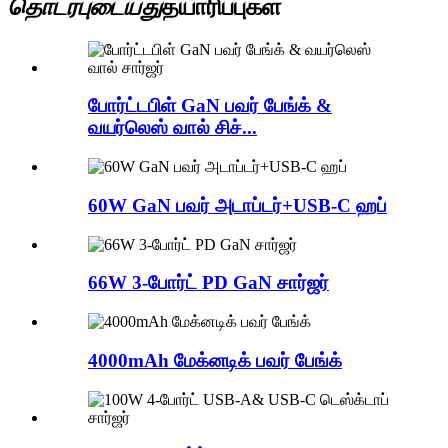
தொடர்புடையது
தயாரிப்புகள்
போர்ட்டபிள் GaN பவர் பேங்க் &
வயர்லெஸ் வால் சிச்...
60W GaN பவர் அடாப்டர்+USB-C ஹப்
66W 3-போர்ட் PD GaN சார்ஜர்
4000mAh மேக்னடிக் பவர் பேங்க்