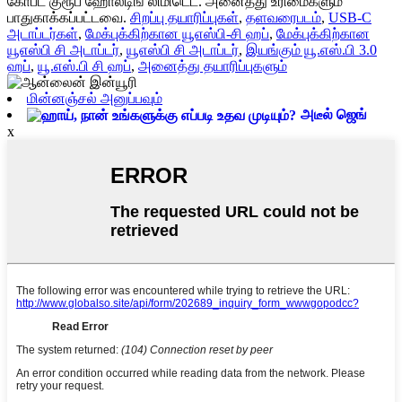
கோபட் குரூப் ஹோல்டிங் லிமிடெட். அனைத்து உரிமைகளும்
பாதுகாக்கப்பட்டவை.
சிறப்பு தயாரிப்புகள்
,
தளவரைபடம்
,
USB-C
அடாப்டர்கள்
,
மேக்புக்கிற்கான யூஎஸ்பி-சி ஹப்
,
மேக்புக்கிற்கான
யூஎஸ்பி சி அடாப்டர்
,
யூஎஸ்பி சி அடாப்டர்
,
இயங்கும் யூ.எஸ்.பி 3.0
ஹப்
,
யூ.எஸ்.பி சி ஹப்
,
அனைத்து தயாரிப்புகளும்
மின்னஞ்சல் அனுப்பவும்
அடீல் ஜெங்
x