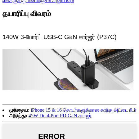
எங்களுக்கு மின்னஞ்சல் அனுப்பவும்
தயாரிப்பு விவரம்
140W 3-போர்ட் USB-C GaN சார்ஜர் (P37C)
முந்தைய:
iPhone 15 & 16 தொடர்களுக்கான காந்த அட்டை ரீடர்
அடுத்து:
45W Dual-Port PD GaN சார்ஜர்