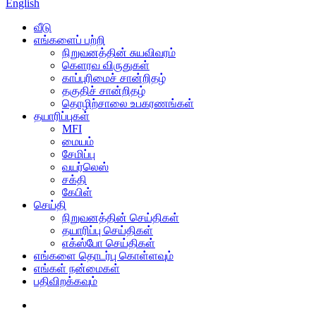
English
வீடு
எங்களைப் பற்றி
நிறுவனத்தின் சுயவிவரம்
கெளரவ விருதுகள்
காப்புரிமைச் சான்றிதழ்
தகுதிச் சான்றிதழ்
தொழிற்சாலை உபகரணங்கள்
தயாரிப்புகள்
MFI
மையம்
சேமிப்பு
வயர்லெஸ்
சக்தி
கேபிள்
செய்தி
நிறுவனத்தின் செய்திகள்
தயாரிப்பு செய்திகள்
எக்ஸ்போ செய்திகள்
எங்களை தொடர்பு கொள்ளவும்
எங்கள் நன்மைகள்
பதிவிறக்கவும்