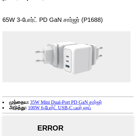
65W 3-போர்ட் PD GaN சார்ஜர் (P1688)
முந்தைய:
35W Mini Dual-Port PD GaN சார்ஜர்
அடுத்து:
100W 6-போர்ட் USB-C பவர் ஹப்