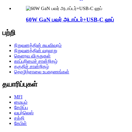
60W GaN பவர் அடாப்டர்+USB-C ஹப்
பற்றி
நிறுவனத்தின் சுயவிவரம்
நிறுவனத்தின் வரலாறு
கெளரவ விருதுகள்
காப்புரிமைச் சான்றிதழ்
தகுதிச் சான்றிதழ்
தொழிற்சாலை உபகரணங்கள்
தயாரிப்புகள்
MFI
மையம்
சேமிப்பு
வயர்லெஸ்
சக்தி
கேபிள்