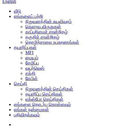
English
வீடு
எங்களைப் பற்றி
நிறுவனத்தின் சுயவிவரம்
கெளரவ விருதுகள்
காப்புரிமைச் சான்றிதழ்
தகுதிச் சான்றிதழ்
தொழிற்சாலை உபகரணங்கள்
தயாரிப்புகள்
MFI
மையம்
சேமிப்பு
வயர்லெஸ்
சக்தி
கேபிள்
செய்தி
நிறுவனத்தின் செய்திகள்
தயாரிப்பு செய்திகள்
எக்ஸ்போ செய்திகள்
எங்களை தொடர்பு கொள்ளவும்
எங்கள் நன்மைகள்
பதிவிறக்கவும்