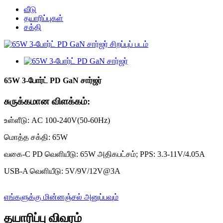
வீடு
தயாரிப்புகள்
சக்தி
65W 3-போர்ட் PD GaN சார்ஜர்
சுருக்கமான விளக்கம்:
உள்ளீடு: AC 100-240V(50-60Hz)
மொத்த சக்தி: 65W
வகை-C PD வெளியீடு: 65W அதிகபட்சம்; PPS: 3.3-11V/4.05A
USB-A வெளியீடு: 5V/9V/12V@3A
எங்களுக்கு மின்னஞ்சல் அனுப்பவும்
தயாரிப்பு விவரம்