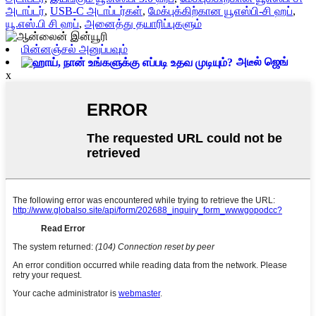
அடாப்டர்
,
USB-C அடாப்டர்கள்
,
மேக்புக்கிற்கான யூஎஸ்பி-சி ஹப்
,
யூ.எஸ்.பி சி ஹப்
,
அனைத்து தயாரிப்புகளும்
மின்னஞ்சல் அனுப்பவும்
அடீல் ஜெங்
x