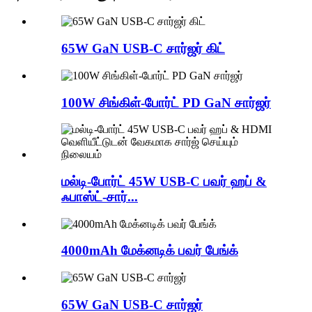
65W GaN USB-C சார்ஜர் கிட்
100W சிங்கிள்-போர்ட் PD GaN சார்ஜர்
மல்டி-போர்ட் 45W USB-C பவர் ஹப் &
ஃபாஸ்ட்-சார்...
4000mAh மேக்னடிக் பவர் பேங்க்
65W GaN USB-C சார்ஜர்