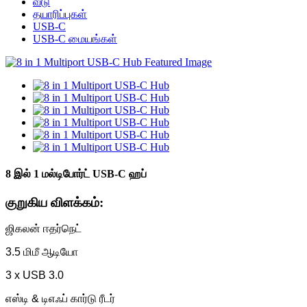
வீடு
தயாரிப்புகள்
USB-C
USB-C மையங்கள்
8 இல் 1 மல்டிபோர்ட் USB-C ஹப்
குறுகிய விளக்கம்:
ஜிகலன் ஈதர்நெட்
3.5 மிமீ ஆடியோ
3 x USB 3.0
எஸ்டி & டிஎஃப் கார்டு ரீடர்