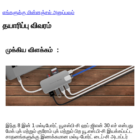
எங்களுக்கு மின்னஞ்சல் அனுப்பவும்
தயாரிப்பு விவரம்
முக்கிய விளக்கம் ：
இந்த 8 இன் 1 மல்டிபோர்ட் யூஎஸ்பி-சி ஹப் ஜிஎன் 30 எச் என்பது
மேக் புக் மற்றும் குரோம் புக் மற்றும் பிற யூ.எஸ்.பி-சி இயக்கப்பட்ட
சாதனங்களுக்கு இணக்கமான மல்டி-போர்ட் டைப்-சி அடாப்டர்