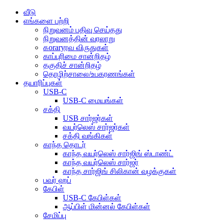
வீடு
எங்களை பற்றி
நிறுவனம் பதிவு செய்தது
நிறுவனத்தின் வரலாறு
கoraryரவ விருதுகள்
காப்புரிமை சான்றிதழ்
தகுதிச் சான்றிதழ்
தொழிற்சாலை/உபகரணங்கள்
தயாரிப்புகள்
USB-C
USB-C மையங்கள்
சக்தி
USB சார்ஜர்கள்
வயர்லெஸ் சார்ஜர்கள்
சக்தி வங்கிகள்
காந்த தொடர்
காந்த வயர்லெஸ் சார்ஜிங் ஸ்டாண்ட்
காந்த வயர்லெஸ் சார்ஜர்
காந்த சார்ஜிங் சிலிகான் வழக்குகள்
பவர் ஹப்
கேபிள்
USB-C கேபிள்கள்
ஆப்பிள் மின்னல் கேபிள்கள்
சேமிப்பு