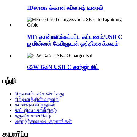
IDevices க்கான ஃப்ளாஷ் டிரைவ்
MFi சான்றளிக்கப்பட்ட கட்டணம்/USB C
ஐ மின்னல் கேபிளுடன் ஒத்திசைக்கவும்
65W GaN USB-C சார்ஜர் கிட்
பற்றி
நிறுவனம் பதிவு செய்தது
நிறுவனத்தின் வரலாறு
கoraryரவ விருதுகள்
காப்புரிமை சான்றிதழ்
தகுதிச் சான்றிதழ்
தொழிற்சாலை/உபகரணங்கள்
தயாரிப்பு