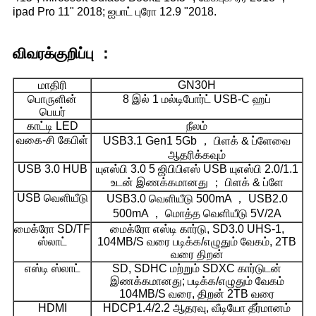
ipad Pro 11" 2018; ஐபாட் புரோ 12.9 "2018.
விவரக்குறிப்பு ：
மாதிரி
GN30H
பொருளின்
8 இல் 1 மல்டிபோர்ட் USB-C ஹப்
பெயர்
காட்டி LED
நீலம்
வகை-சி கேபிள்
USB3.1 Gen1 5Gb ， பிளக் & ப்ளேவை
ஆதரிக்கவும்
USB 3.0 HUB
யுஎஸ்பி 3.0 5 ஜிபிபிஎஸ் USB யுஎஸ்பி 2.0/1.1
உடன் இணக்கமானது ； பிளக் & ப்ளே
USB வெளியீடு
USB3.0 வெளியீடு 500mA ， USB2.0
500mA ， மொத்த வெளியீடு 5V/2A
மைக்ரோ SD/TF
மைக்ரோ எஸ்டி கார்டு, SD3.0 UHS-1,
ஸ்லாட்
104MB/S வரை படிக்க/எழுதும் வேகம், 2TB
வரை திறன்
எஸ்டி ஸ்லாட்
SD, SDHC மற்றும் SDXC கார்டுடன்
இணக்கமானது; படிக்க/எழுதும் வேகம்
104MB/S வரை, திறன் 2TB வரை
HDMI
HDCP1.4/2.2 ஆதரவு, வீடியோ தீர்மானம்