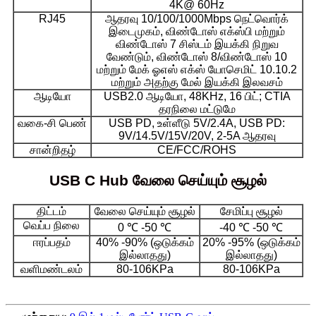
4K@ 60Hz
RJ45
ஆதரவு 10/100/1000Mbps நெட்வொர்க்
இடைமுகம், விண்டோஸ் எக்ஸ்பி மற்றும்
விண்டோஸ் 7 சிஸ்டம் இயக்கி நிறுவ
வேண்டும், விண்டோஸ் 8/விண்டோஸ் 10
மற்றும் மேக் ஓஎஸ் எக்ஸ் யோசெமிட் 10.10.2
மற்றும் அதற்கு மேல் இயக்கி இலவசம்
ஆடியோ
USB2.0 ஆடியோ, 48KHz, 16 பிட்; CTIA
தரநிலை மட்டுமே
வகை-சி பெண்
USB PD, உள்ளீடு 5V/2.4A, USB PD:
9V/14.5V/15V/20V, 2-5A ஆதரவு
சான்றிதழ்
CE/FCC/ROHS
USB C Hub வேலை செய்யும் சூழல்
திட்டம்
வேலை செய்யும் சூழல்
சேமிப்பு சூழல்
வெப்ப நிலை
0 ℃ -50 ℃
-40 ℃ -50 ℃
ஈரப்பதம்
40% -90% (ஒடுக்கம்
20% -95% (ஒடுக்கம்
இல்லாதது)
இல்லாதது)
வளிமண்டலம்
80-106KPa
80-106KPa