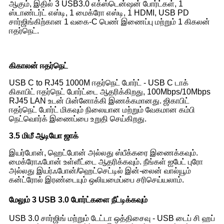
ஆகும், இதில் 3 USB3.0 எக்ஸ்டென்ஷன் போர்ட்கள், 1
ஸ்டாண்டர்ட் எஸ்டி, 1 மைக்ரோ எஸ்டி, 1 HDMI, USB PD
சார்ஜிங்கிற்கான 1 வகை-C பெண் இணைப்பு மற்றும் 1 கிகலன்
ஈதர்நெட்.
கிகாலன்
ஈதர்நெட்
USB C to RJ45 1000M ஈதர்நெட் போர்ட் - USB C டாக்
கிகாபிட் ஈதர்நெட் போர்ட்டை ஆதரிக்கிறது, 100Mbps/10Mbps
RJ45 LAN உடன் பின்னோக்கி இணக்கமானது. ஜிகாபிட்
ஈதர்நெட் போர்ட் மிகவும் நிலையான மற்றும் வேகமான கம்பி
நெட்வொர்க் இணைப்பை உறுதி செய்கிறது.
3.5 மிமீ ஆடியோ ஜாக்
இயர்போன், ஹெட்போன் அல்லது ஸ்பீக்கரை இணைக்கவும்.
மைக்ரோஃபோன் உள்ளீட்டை ஆதரிக்கவும். நீங்கள் ஐபேட் புரோ
அல்லது இயர்ஃபோன்/ஹெட்செட்டில் இன்-லைன் வால்யூம்
கன்ட்ரோல் இரண்டையும் ஒலியமைப்பை சரிசெய்யலாம்.
மேலும் 3 USB 3.0 போர்ட்களை நீட்டிக்கவும்
USB 3.0 சார்ஜிங் மற்றும் டேட்டா ஒத்திசைவு - USB டைப் சி ஹப்