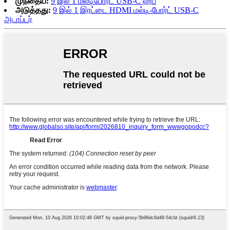
முந்தைய:
9 இல் 1 மல்டிபோர்ட் USB-C ஹப்
அடுத்தது:
9 இல் 1 இரட்டை HDMI மல்டி-போர்ட் USB-C
அடாப்டர்