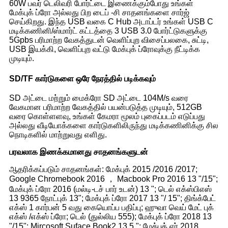
60W பவர் டெலிவரி போர்ட்டை இணைக்கும்போது உங்கள்
மேக்புக் ப்ரோ அல்லது பிற டைப் -சி சாதனங்களை சார்ஜ்
செய்கிறது. இந்த USB வகை C Hub அடாப்டர் உங்கள் USB C
மடிக்கணினி/ஸ்மார்ட் கட்டத்தை 3 USB 3.0 போர்ட்டுகளுக்கு
5Gpbs பரிமாற்ற வேகத்துடன் வெளிப்புற விசைப்பலகை, சுட்டி,
USB இயக்கி, வெளிப்புற வட்டு மேக்புக் ப்ரோவுக்கு நீட்டிக்க
முடியும்.
SD/TF கார்டுகளை ஒரே நேரத்தில் படிக்கவும்
SD அட்டை மற்றும் மைக்ரோ SD அட்டை 104M/s வரை
வேகமான பரிமாற்ற வேகத்தில் பயன்படுத்த முடியும், 512GB
வரை கொள்ளளவு, உங்கள் கேமரா மூலம் புகைப்படம் எடுப்பது
அல்லது வீடியோக்களை கார்டுகளிலிருந்து மடிக்கணினிக்கு சில
நொடிகளில் மாற்றுவது எளிது.
பரவலாக இணக்கமானது
சாதனங்களுடன்
ஆதரிக்கப்படும் சாதனங்கள்: மேக்புக் 2015 /2016 /2017;
Google Chromebook 2016 ， Macbook Pro 2016 13 "/15";
மேக்புக் ப்ரோ 2016 (மல்டி-டச் பார் உடன்) 13 "; டெல் எக்ஸ்பிஎஸ்
13 9365 நோட்புக் 13"; மேக்புக் ப்ரோ 2017 13 "/ 15"; திங்க்பேட்
எக்ஸ் 1 கார்பன் 5 வது கையொப்ப பதிப்பு; ஹுவா வெய் மேட் புக்
எக்ஸ் /எக்ஸ் ப்ரோ; டெல் (துல்லிய 555); மேக்புக் ப்ரோ 2018 13
"/15"; Mircosoft Suface Book2 13.5 "; மேக்புக் ஏர் 2018 ，