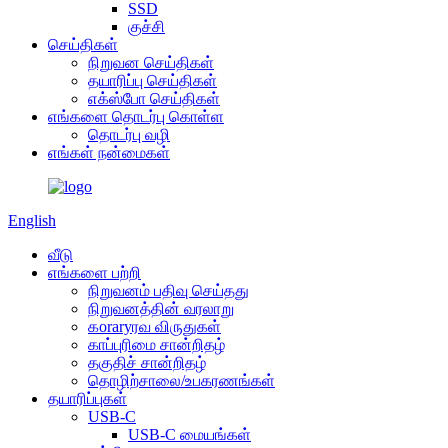
SSD
குச்சி
செய்திகள்
நிறுவன செய்திகள்
தயாரிப்பு செய்திகள்
எக்ஸ்போ செய்திகள்
எங்களை தொடர்பு கொள்ள
தொடர்பு வழி
எங்கள் நன்மைகள்
English
வீடு
எங்களை பற்றி
நிறுவனம் பதிவு செய்தது
நிறுவனத்தின் வரலாறு
கoraryரவ விருதுகள்
காப்புரிமை சான்றிதழ்
தகுதிச் சான்றிதழ்
தொழிற்சாலை/உபகரணங்கள்
தயாரிப்புகள்
USB-C
USB-C மையங்கள்