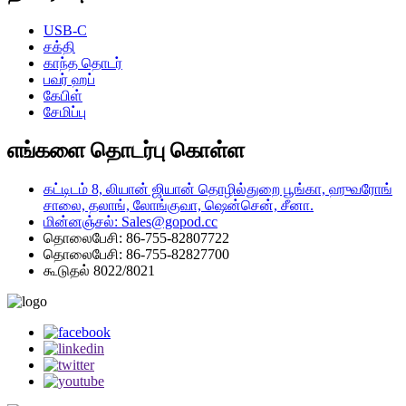
USB-C
சக்தி
காந்த தொடர்
பவர் ஹப்
கேபிள்
சேமிப்பு
எங்களை தொடர்பு கொள்ள
கட்டிடம் 8, லியான் ஜியான் தொழில்துறை பூங்கா, ஹுவரோங்
சாலை, தலாங், லோங்குவா, ஷென்சென், சீனா.
மின்னஞ்சல்: Sales@gopod.cc
தொலைபேசி: 86-755-82807722
தொலைபேசி: 86-755-82827700
கூடுதல் 8022/8021